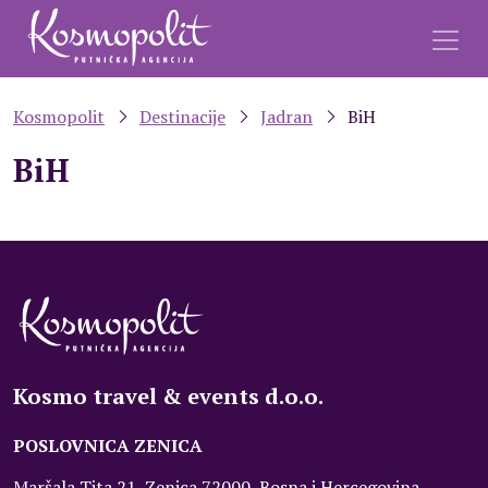
Kosmopolit
Destinacije
Jadran
BiH
BiH
Kosmo travel & events d.o.o.
POSLOVNICA ZENICA
Maršala Tita 21, Zenica 72000, Bosna i Hercegovina