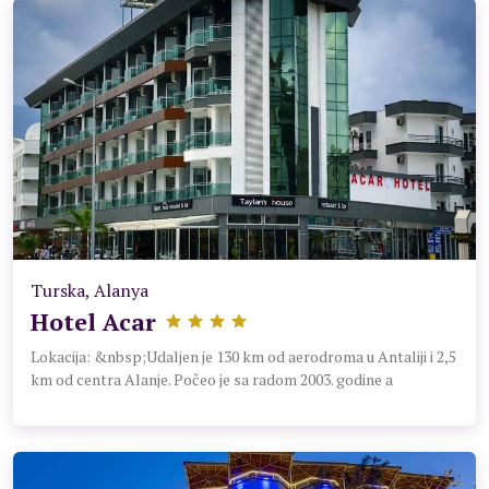
Turska, Alanya
Hotel Acar
Lokacija: &nbsp;Udaljen je 130 km od aerodroma u Antaliji i 2,5
km od centra Alanje. Počeo je sa radom 2003. godine a
posljednji put je renoviran 2015. Zauzima površinu od 2.900 m2.
Plaža: Gostima je na raspolaganju dio gradske pješčano-
šljunkovite plaže. Peškire za plažu nema a ležaljke, suncobrani
i bar na plaži se naplaćuju. Do plaže se dolazi prelaskom preko