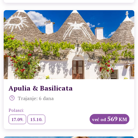
Apulia & Basilicata
Trajanje: 6 dana
Polasci:
569
KM
17.09.
15.10.
već od