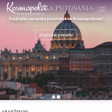
EUROPSKA PUTOVANJA
Najljepša europska putovanja sa Kosmopolitom!
Pogledaj ponudu
ARANŽMANI