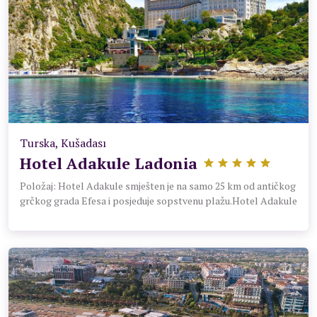
Terasa za sunčanje
Turska, Kušadası
Hotel Adakule Ladonia
Položaj: Hotel Adakule smješten je na samo 25 km od antičkog
grčkog grada Efesa i posjeduje sopstvenu plažu.Hotel Adakule
udaljen je manje od 27 km od kuće Bogorodice i 7 minuta vožnje
od centra Kušadasija, grada sa bogatim noćnim životom i
brojnim mjestima za šoping. Plaža:Hotel ima svoju plažu
Sadržaj: U ponudi hotela su otvoreni bazen, akva park i
besplatan bežični internet. Sve sobe,standardne hotelske i
club sobe(max 2 odrasle +2 dece 12 god i 3 god. ili 3odrasle)
hotela Adakule sadrže TV, klima-uređaj i sopstveno kupatilo