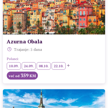
Azurna Obala
Trajanje: 5 dana
Polasci:
10.09.
24.09.
08.10.
22.10.
359
KM
već od