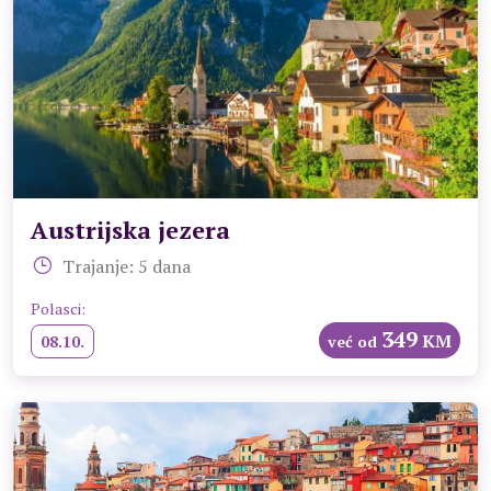
Austrijska jezera
Trajanje: 5 dana
Polasci:
349
KM
08.10.
već od