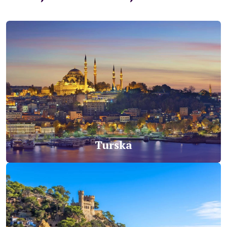
kafu, balkon, mini bar (voda besplatno). Hotelski sadržaj:
Glavni i 4 a’la carte restorana (turski, italijanski, riblji, roštilj i
meksički - jednom u toku boravka besplatno uz obaveznu
rezervaciju), 5 barova, 3 sale za konferencije (50-460 osoba),
unutrašnji bazen, 2 spoljašnja bazena, 3 vodena tobogana,
tursko kupatilo, sauna, fitnes centar, akvabik, aerobik, stoni
tenis, pikado, boćanje, odbojka na pijesku, diskoteka, animacija,
gimnastika, dječiji klub (4-12 godina), dječiji meni, dječiji bazen.
Plaća se: doktor, frizer, spa centar, masaža, dadilja, internet
kafe, video igre, bilijar, kuglanje, motorni sportovi na vodi,
usluge pranja veša i hemijskog čišćenja, salona ljepote. Način
služenja obroka: Švedski sto. Napomena: Noviji hotel iz lanca
Adalya Hotels. Preporuka za sve tipove gostiju.
Turska