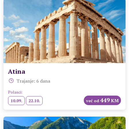
Atina
Trajanje: 6 dana
Polasci:
449
KM
10.09.
22.10.
već od