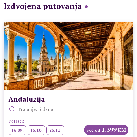
Izdvojena putovanja
Andaluzija
Trajanje: 5 dana
Polasci:
1.399
KM
16.09.
15.10.
25.11.
već od