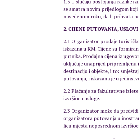
1.5 U slučaju postojanja razlike 
se smatra novim prijedlogom koji 
navedenom roku, da li prihvata 
2. CIJENE PUTOVANJA, USLOVI
2.1 Organizator prodaje turističko
iskazana u KM. Cijene su formira
putnika. Prodajna cijena iz ugovor
uključuje unaprijed pripremljenu i
destinaciju i objekte, i to: smješ
putovanja, i iskazana je u jedinst
2.2 Plaćanje za fakultativne izlet
izvršiocu usluge.
2.3 Organizator može da predvidi d
organizatora putovanja u inostran
licu mjesta neposrednom izvršioc