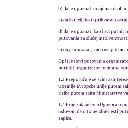
b) da je upoznat sa njima i da ih u 
c) da ih u cijelosti prihvataju ost
d) da je upoznat, kao i svi putnic
putovanja za slučaj insolventnosti
e) da je upoznat, kao i svi putni
Opšti uslovi putovanja organizat
putnik i organizator; njima se od
1.3 Preporučuje se svim zainteres
u zemlje Evropske unije putem saj
rizika putem sajta Ministarstva v
1.4 Prije zaključenja Ugovora o p
uslovom da o tome obavijesti put
zapisa.