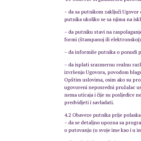
– da sa putnikom zaključi Ugovor o
putnika ukoliko se sa njima na iskl
– da putniku stavi na raspolaganj
formi (štampanoj ili elektronskoj)
– da informiše putnika o ponudi 
– da isplati srazmernu realnu raz
izvršenju Ugovora, povodom blago
Opštim uslovima, osim ako su propu
ugovoreni neposredni pružalac usl
nema uticaja i čije su posljedice
predvidjeti i savladati.
4.2 Obaveze putnika prije polaska
– da se detaljno upozna sa progr
o putovanju (u svoje ime kao i u im