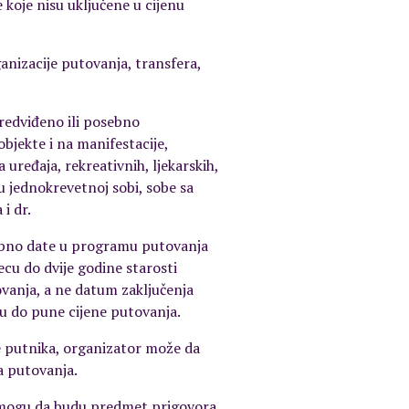
koje nisu uključene u cijenu
ganizacije putovanja, transfera,
redviđeno ili posebno
objekte i na manifestacije,
 uređaja, rekreativnih, ljekarskih,
u jednokrevetnoj sobi, sobe sa
 i dr.
osebno date u programu putovanja
ecu do dvije godine starosti
vanja, a ne datum zaključenja
ku do pune cijene putovanja.
ne putnika, organizator može da
a putovanja.
e mogu da budu predmet prigovora