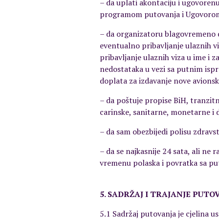
– da uplati akontaciju i ugovoren
programom putovanja i Ugovorom
– da organizatoru blagovremeno d
eventualno pribavljanje ulaznih 
pribavljanje ulaznih viza u ime i 
nedostataka u vezi sa putnim ispr
doplata za izdavanje nove avionske
– da poštuje propise BiH, tranzit
carinske, sanitarne, monetarne i 
– da sam obezbijedi polisu zdravs
– da se najkasnije 24 sata, ali ne
vremenu polaska i povratka sa pu
5. SADRŽAJ I TRAJANJE PUTO
5.1 Sadržaj putovanja je cjelina 