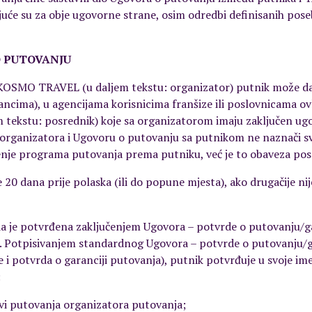
juće su za obje ugovorne strane, osim odredbi definisanih pos
 O PUTOVANJU
 KOSMO TRAVEL (u daljem tekstu: organizator) putnik može da s
cima), u agencijama korisnicima franšize ili poslovnicama ovla
m tekstu: posrednik) koje sa organizatorom imaju zaključen ug
rganizatora i Ugovoru o putovanju sa putnikom ne naznači sv
enje programa putovanja prema putniku, već je to obaveza pos
ije 20 dana prije polaska (ili do popune mjesta), ako drugačije 
da je potvrđena zaključenjem Ugovora – potvrde o putovanju/ga
). Potpisivanjem standardnog Ugovora – potvrde o putovanju/ga
 i potvrda o garanciji putovanja), putnik potvrđuje u svoje ime 
:
ovi putovanja organizatora putovanja;