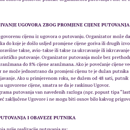
ZIVANJE UGOVORA ZBOG PROMJENE CIJENE PUTOVANJA
govorenu cijenu iz ugovora o putovanju. Organizator može da 
 do koje je došlo usljed promjene cijene goriva ili drugih izvora
oravišne takse, avio-takse ili takse za ukrcavanje ili iskrcavan
turističko putovanje. Organizator putovanja može bez prethodn
aranžmana do 8% cijene aranžmana. Ako je povećanje cijene ve
r ne može jednostrano da promjeni cijenu te je dužan putnika 
njavanje. Ako u primjerenom roku, ne dužem od 48 sati, putnik
u ugovorene cijene, smatra se da je raskinuo Ugovor.
grama putovanja van navedenih razloga (npr. popust tipa “last
eć zaključene Ugovore i ne mogu biti osnov bilo kakvog prigo
PUTOVANJA I OBAVEZE PUTNIKA
a prije realizacije putovanja su: