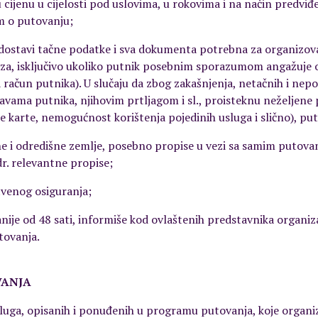
u cijenu u cijelosti pod uslovima, u rokovima i na način predv
 o putovanju;
ostavi tačne podatke i sva dokumenta potrebna za organizova
viza, isključivo ukoliko putnik posebnim sporazumom angažuje 
za račun putnika). U slučaju da zbog zakašnjenja, netačnih i nep
avama putnika, njihovim prtljagom i sl., proisteknu neželjene 
 karte, nemogućnost korištenja pojedinih usluga i slično), putnik
ne i odredišne zemlje, posebno propise u vezi sa samim putovan
dr. relevantne propise;
tvenog osiguranja;
 ranije od 48 sati, informiše kod ovlaštenih predstavnika organ
tovanja.
VANJA
usluga, opisanih i ponuđenih u programu putovanja, koje organ