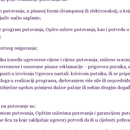
 putovanju, u pisanoj formi (štampanoj ili elektronskoj), u koj
jučiv način saglasio;
e program putovanja, Opšte uslove putovanja, kao i potvrdu o 
;
putnog osiguranja;
liku između ugovorene cijene i cijene putovanja, snižene sraz
vremene i osnovane pisane reklamacije – prigovora putnika, u
sti u izvršenju Ugovora nastali: krivicom putnika, ili se pripis
uga u realizaciji programa, djelovanjem više sile ili nepredvi
 neizbježne uprkos primjeni dužne pažnje ili nekim drugim doga
 na putovanje su:
amom putovanja, Opštim uslovima putovanja i garancijom puto
e lica za koje zaključuje ugovor) potvrdi da ih u cijelosti prihva