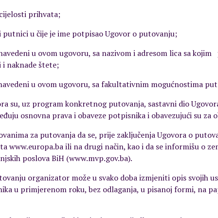
cijelosti prihvata;
ali putnici u čije je ime potpisao Ugovor o putovanju;
i navedeni u ovom ugovoru, sa nazivom i adresom lica sa kojim j
 i naknade štete;
ci navedeni u ovom ugovoru, sa fakultativnim mogućnostima put
ora su, uz program konkretnog putovanja, sastavni dio Ugovora
ređuju osnovna prava i obaveze potpisnika i obavezujući su za 
ovanima za putovanja da se, prije zaključenja Ugovora o putov
ta www.europa.ba ili na drugi način, kao i da se informišu o z
anjskih poslova BiH (www.mvp.gov.ba).
utovanju organizator može u svako doba izmjeniti opis svojih 
nika u primjerenom roku, bez odlaganja, u pisanoj formi, na p