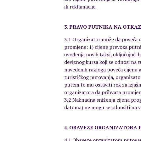
ili reklamacije.
3. PRAVO PUTNIKA NA OTKA
3.1 Organizator može da poveća u
promjene: 1) cijene prevoza putnika
uvođenja novih taksi, uključujući b
deviznog kursa koji se odnosi na 
navedenih razloga poveća cijenu 
turističkog putovanja, organizato
putem te mu ostaviti rok za izjaš
organizatora da prihvata promjen
3.2 Naknadna sniženja cijena pro
datuma) ne mogu se odnositi na v
4. OBAVEZE ORGANIZATORA 
4.1 Obaveze organizatora putovanj