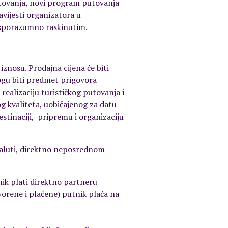
putovanja, novi program putovanja
vijesti organizatora u
 sporazumno raskinutim.
iznosu. Prodajna cijena će biti
ogu biti predmet prigovora
realizaciju turističkog putovanja i
og kvaliteta, uobičajenog za datu
estinaciji, pripremu i organizaciju
j valuti, direktno neposrednom
nik plati direktno partneru
vorene i plaćene) putnik plaća na