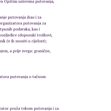
iđen Opštim uslovima putovanja,
nje putovanja (kao i za
organizatora putovanja za
otpunih podataka, kao i
posljedice (dopunski troškovi,
 će ih snositi u cijelosti;
jem, a prije svega: granične,
izatora putovanja o tačnom
izator pruža tokom putovanja i za