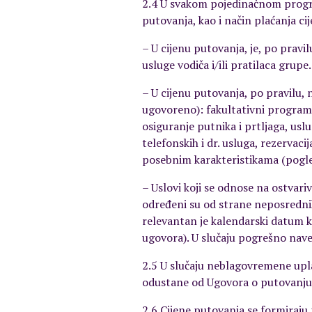
2.4 U svakom pojedinačnom program
putovanja, kao i način plaćanja ci
– U cijenu putovanja, je, po pravi
usluge vodiča i/ili pratilaca grupe.
– U cijenu putovanja, po pravilu,
ugovoreno): fakultativni programi, 
osiguranje putnika i prtljaga, usl
telefonskih i dr. usluga, rezervac
posebnim karakteristikama (pogled,
– Uslovi koji se odnose na ostvar
određeni su od strane neposrednih 
relevantan je kalendarski datum k
ugovora). U slučaju pogrešno nave
2.5 U slučaju neblagovremene uplat
odustane od Ugovora o putovanju 
2.6 Cijene putovanja se formiraj