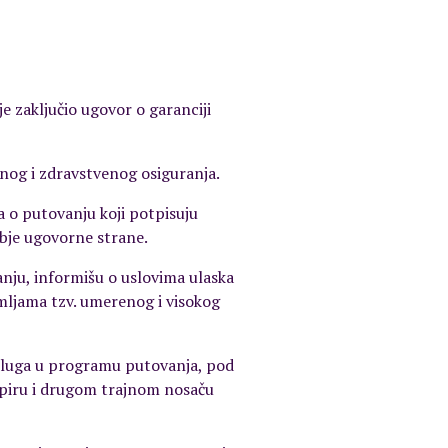
e zaključio ugovor o garanciji
nog i zdravstvenog osiguranja.
 o putovanju koji potpisuju
obje ugovorne strane.
anju, informišu o uslovima ulaska
emljama tzv. umerenog i visokog
usluga u programu putovanja, pod
apiru i drugom trajnom nosaču