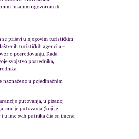
ebnim pisanim ugovorom ili
e prijavi u njegovim turističkim
štenih turističkih agencija –
ovor o posredovanju. Kada
oje svojstvo posrednika,
rednika.
nije naznačeno u pojedinačnim
rancije putovanja, u pisanoj
rancije putovanja (koji je
i u ime svih putnika čija su imena