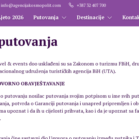
info@agencijakosmopolit.com
+387 32 407 700
Ljeto 2026
Putovanja
Destinacije
Konta
 putovanja
avel & events doo usklađeni su sa Zakonom o turizmu FBiH, d
acionalnog udruženja turističkih agencija BiH (UTA).
OVORNO OBAVJEŠTAVANJE
o putovanju nosilac putovanja svojim potpisom u ime svih put
anja, potvrda o Garanciji putovanja i unapred pripremljen i ob
stima upoznat i da ih u cijelosti prihvata, kao i da je upoznat s
.
vanja čine sastavni dio Ugovora o putovanju između putnika