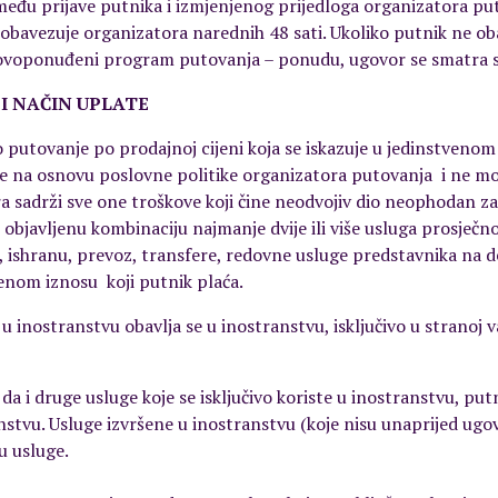
između prijave putnika i izmjenjenog prijedloga organizatora 
obavezuje organizatora narednih 48 sati. Ukoliko putnik ne oba
novoponuđeni program putovanja – ponudu, ugovor se smatra
 I NAČIN UPLATE
 putovanje po prodajnoj cijeni koja se iskazuje u jedinstvenom 
ne na osnovu poslovne politike organizatora putovanja i ne m
a sadrži sve one troškove koji čine neodvojiv dio neophodan za 
 objavljenu kombinaciju najmanje dvije ili više usluga prosječn
taj, ishranu, prevoz, transfere, redovne usluge predstavnika na d
venom iznosu koji putnik plaća.
e u inostranstvu obavlja se u inostranstvu, isključivo u strano
a i druge usluge koje se isključivo koriste u inostranstvu, put
stvu. Usluge izvršene u inostranstvu (koje nisu unaprijed ugo
u usluge.