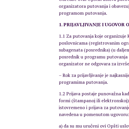
organizatora putovanja i obavezu
programom putovanja.
1. PRIJAVLJIVANJE I UGOVOR
1.1 Za putovanja koje organizuje
poslovnicama (registrovanim ogran
subagenata (posrednika) (u dalje
posrednik u programu putovanja o
organizator ne odgovara za izvrš
– Rok za prijavljivanje je najkasn
programima putovanja.
1.2 Prijava postaje punovažna ka
formi (štampanoj ili elektronskoj
istovremeno i prijava za putovanje
navedena u pomenutom ugovoru
a) da su mu uručeni ovi Opšti usl