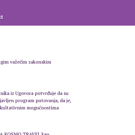
kt
rugim važećim zakonskim
nika iz Ugovora potvrđuje da su
javljen program putovanja, da je,
a fakultativnim mogućnostima
 i TA KOSMO TRAVEL kao