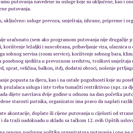
u putovanja navedene su usluge koje su uključene, kao i one 
jene putovanja.
lu, uključeno: usluge prevoza, smještaja, ishrane, pripreme i or
 nije uračunato (sem ako programom putovanja nije drugačije p
korištenje ležaljki i suncobrana, pribavljanje viza, ulaznica u 
uga sobnog servisa (room service), korištenje sobnog bara, klima
ija posebnog sjedišta u prevoznom sredstvu, troškovi smještaja 
 sprat, veličina, balkon, itd), dodatni obroci, nošenje prtljaga
ivanje popusta za djecu, kao i na ostale pogodnosti koje su p
pružalaca usluga i iste treba tumačiti restriktivno (npr. za dj
ada dijete navršava dvije godine u odnosu na dan početka puto
dene starosti putnika, organizator ima pravo da naplati razli
e akontacije, doplate ili cijene putovanja u cijelosti od stra
i da traži nadoknadu u skladu sa tačkom 12. ovih Opštih uslov
u na osnovu poslovne politike organizatora putovanja i one n