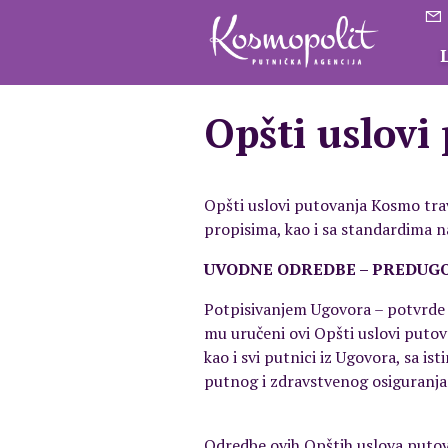
Opšti uslovi
Opšti uslovi putovanja Kosmo tr
propisima, kao i sa standardima n
UVODNE ODREDBE – PREDUG
Potpisivanjem Ugovora – potvrde 
mu uručeni ovi Opšti uslovi putov
kao i svi putnici iz Ugovora, sa i
putnog i zdravstvenog osiguranja
Odredbe ovih Opštih uslova puto