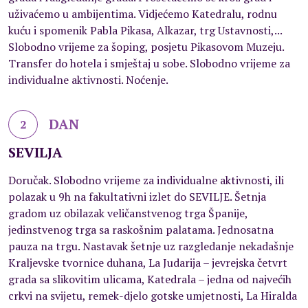
uživaćemo u ambijentima. Vidjećemo Katedralu, rodnu
kuću i spomenik Pabla Pikasa, Alkazar, trg Ustavnosti,...
Slobodno vrijeme za šoping, posjetu Pikasovom Muzeju.
Transfer do hotela i smještaj u sobe. Slobodno vrijeme za
individualne aktivnosti. Noćenje.
DAN
2
SEVILJA
Doručak. Slobodno vrijeme za individualne aktivnosti, ili
polazak u 9h na fakultativni izlet do SEVILJE. Šetnja
gradom uz obilazak veličanstvenog trga Španije,
jedinstvenog trga sa raskošnim palatama. Jednosatna
pauza na trgu. Nastavak šetnje uz razgledanje nekadašnje
Kraljevske tvornice duhana, La Judarija – jevrejska četvrt
grada sa slikovitim ulicama, Katedrala – jedna od najvećih
crkvi na svijetu, remek-djelo gotske umjetnosti, La Hiralda