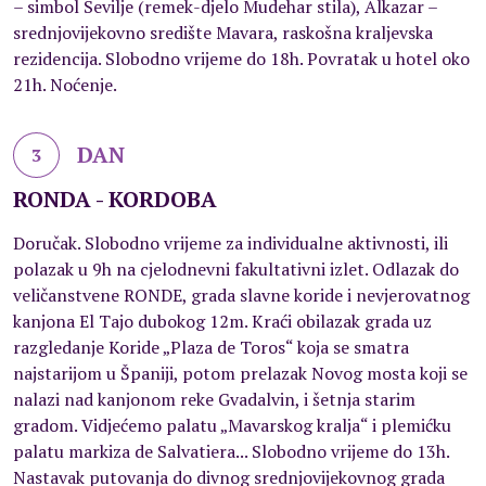
– simbol Sevilje (remek-djelo Mudehar stila), Alkazar –
srednjovijekovno središte Mavara, raskošna kraljevska
rezidencija. Slobodno vrijeme do 18h. Povratak u hotel oko
21h. Noćenje.
DAN
3
RONDA - KORDOBA
Doručak. Slobodno vrijeme za individualne aktivnosti, ili
polazak u 9h na cjelodnevni fakultativni izlet. Odlazak do
veličanstvene RONDE, grada slavne koride i nevjerovatnog
kanjona El Tajo dubokog 12m. Kraći obilazak grada uz
razgledanje Koride „Plaza de Toros“ koja se smatra
najstarijom u Španiji, potom prelazak Novog mosta koji se
nalazi nad kanjonom reke Gvadalvin, i šetnja starim
gradom. Vidjećemo palatu „Mavarskog kralja“ i plemićku
palatu markiza de Salvatiera... Slobodno vrijeme do 13h.
Nastavak putovanja do divnog srednjovijekovnog grada