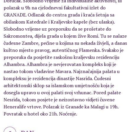
Doručak. Slobodno vrijeme za individualne aktivnosti, ili
polazak u 9h na cjelodnevni fakultativni izlet do
GRANADE. Odlazak do centra grada i kraća šetnja sa
obilaskom Katedrale i Kraljevske kapele (bez ulaska).
Slobodno vrijeme uz preporuku da se prošetate do
Sakromontea, dijela grada u kojem žive Romi. Tu se nalaze
čudesne Zambre, pećine u kojima su nekada živjeli, a danas
kultno mjesto pravog, autentičnog Flamenka. Svakako je
preporuka da posjetite raskošnu kraljevsku rezidenciju
Alhambra. Alhambra je nevjerovatan kompleks koji je
nastao tokom vladavine Mavara. Najznačajnija palata u
kompleksu je rezidencija dinastije Nasrida. Čudesni
arhitektonski sklop sa islamskom umjetnošću koja je
dosegla upravo u ovoj palati svoj vrhunac. Pored palate
Nesrida, tokom posjete je neizostavno vidjeti čuvene
Heneralife vrtove. Polazak iz Granade ka Malagi u 19h.
Povratak u hotel oko 21h. Noćenje.