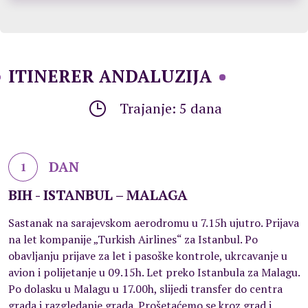
ITINERER ANDALUZIJA
Trajanje: 5 dana
DAN
1
BIH - ISTANBUL – MALAGA
Sastanak na sarajevskom aerodromu u 7.15h ujutro. Prijava
na let kompanije „Turkish Airlines“ za Istanbul. Po
obavljanju prijave za let i pasoške kontrole, ukrcavanje u
avion i polijetanje u 09.15h. Let preko Istanbula za Malagu.
Po dolasku u Malagu u 17.00h, slijedi transfer do centra
grada i razgledanje grada. Prošetaćemo se kroz grad i