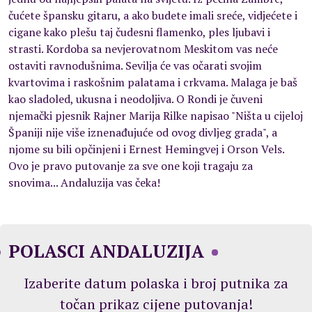
čućete špansku gitaru, a ako budete imali sreće, vidjećete i
cigane kako plešu taj čudesni flamenko, ples ljubavi i
strasti. Kordoba sa nevjerovatnom Meskitom vas neće
ostaviti ravnodušnima. Sevilja će vas očarati svojim
kvartovima i raskošnim palatama i crkvama. Malaga je baš
kao sladoled, ukusna i neodoljiva. O Rondi je čuveni
njemački pjesnik Rajner Marija Rilke napisao "Ništa u cijeloj
Španiji nije više iznenađujuće od ovog divljeg grada", a
njome su bili opčinjeni i Ernest Hemingvej i Orson Vels.
Ovo je pravo putovanje za sve one koji tragaju za
snovima... Andaluzija vas čeka!
POLASCI ANDALUZIJA
Izaberite datum polaska i broj putnika za
točan prikaz cijene putovanja!