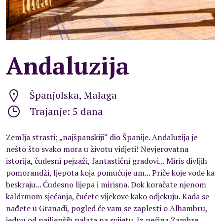
Andaluzija
Španjolska, Malaga
Trajanje: 5 dana
Zemlja strasti; „najšpanskiji“ dio Španije. Andaluzija je
nešto što svako mora u životu vidjeti! Nevjerovatna
istorija, čudesni pejzaži, fantastični gradovi... Miris divljih
pomorandži, ljepota koja pomućuje um... Priče koje vode ka
beskraju... Čudesno lijepa i mirisna. Dok koračate njenom
kaldrmom sjećanja, čućete vijekove kako odjekuju. Kada se
nađete u Granadi, pogled će vam se zaplesti o Alhambru,
jednu od najljepših palata na svijetu. Iz pećina Zambre,