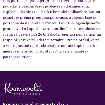
vam potreban i pasoš jer prilikom rezeracije ostavljate
podatke iz pasoša. Pasoš je obavezan dokumenat uz
kupljenu ulaznicu za ulazak u kompleks Alhambre. Datum
posjete je prema programu putovanja, a vrijeme koje je
potrebno da izaberete je između 14h i 15h. Agencija može
posredovati u kupovini karte „on-line“, ali u tom slučaju je
cijena za pravna lica 26 €. Takođe, agencija nema uticaj na
raspoloživost karti u datom terminu! Prema praksi, karte
u visokoj sezoni (april-oktobar) se moraju kupiti i do dva
mjeseca unaprijed! Link: https://tickets.alhambra-
patronato.es/en/
Kosmo travel & events d.o.o.