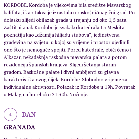
KORDOBE. Kordoba je vijekovima bila središte Mavarskog
kalifata, i kao takva je izrastala u raskošni/magični grad. Po
dolasku slijedi obilazak grada u trajanju od oko 1,5 sata.
Zaštitni znak Kordobe je svakako katedrala La Meskita,
poznatija kao „džamija hiljadu stubova“, jedinstvena
građevina na svijetu, u kojoj su vrijeme i prostor ujedinili
ono što je nemoguće spojiti. Pored katedrale, obići ćemo i
Alkazar, nekadašnja raskošna mavarska palata a potom
rezidencija španskih kraljeva. Slijedi šetanja starim
gradom. Raskošne palate i divni ambijenti su glavna
karakteristika ovog dijela Kordobe. Slobodno vrijeme za
individualne aktivnosti. Polazak iz Kordobe u 19h. Povratak
u Malagu u hotel oko 21.30h. Noćenje.
DAN
4
GRANADA