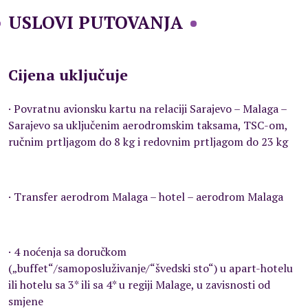
USLOVI PUTOVANJA
Cijena uključuje
· Povratnu avionsku kartu na relaciji Sarajevo – Malaga –
Sarajevo sa uključenim aerodromskim taksama, TSC-om,
ručnim prtljagom do 8 kg i redovnim prtljagom do 23 kg
· Transfer aerodrom Malaga – hotel – aerodrom Malaga
· 4 noćenja sa doručkom
(„buffet“/samoposluživanje/“švedski sto“) u apart-hotelu
ili hotelu sa 3* ili sa 4* u regiji Malage, u zavisnosti od
smjene