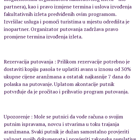
partnera), kao i pravo izmjene termina i uslova izvođenja
fakultativnih izleta predviđenih ovim programom.
Izvršilac usluga i pomoći turistima u mjestu odredišta je
inopartner. Organizator putovanja zadržava pravo
promjene termina izvođenja izleta.
Rezervacija putovanja : Prilikom rezervacije potrebno je
dostaviti kopiju pasoša te uplatiti avans u iznosu od 30%
ukupne cijene aranžmana a ostatak najkasnije 7 dana do
polaska na putovanje. Uplatom akontacije putnik
potvrđuje da je pročitao i prihvatio program putovanja.
Upozorenje : Mole se putnici da vode računa o svojim
putnim ispravama, novcu i stvarima u toku trajanja
aranžmana. Svaki putnik je dužan samostalno provjeriti
važnost svojih dokumenata i provjeriti zakonske regulative