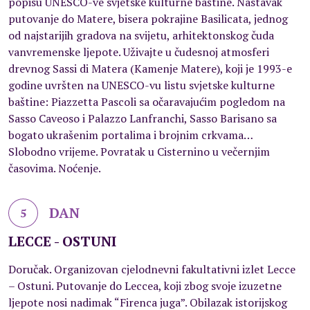
popisu UNESCO-ve svjetske kulturne baštine. Nastavak
putovanje do Matere, bisera pokrajine Basilicata, jednog
od najstarijih gradova na svijetu, arhitektonskog čuda
vanvremenske ljepote. Uživajte u čudesnoj atmosferi
drevnog Sassi di Matera (Kamenje Matere), koji je 1993-e
godine uvršten na UNESCO-vu listu svjetske kulturne
baštine: Piazzetta Pascoli sa očaravajućim pogledom na
Sasso Caveoso i Palazzo Lanfranchi, Sasso Barisano sa
bogato ukrašenim portalima i brojnim crkvama…
Slobodno vrijeme. Povratak u Cisternino u večernjim
časovima. Noćenje.
DAN
5
LECCE - OSTUNI
Doručak. Organizovan cjelodnevni fakultativni izlet Lecce
– Ostuni. Putovanje do Leccea, koji zbog svoje izuzetne
ljepote nosi nadimak “Firenca juga”. Obilazak istorijskog