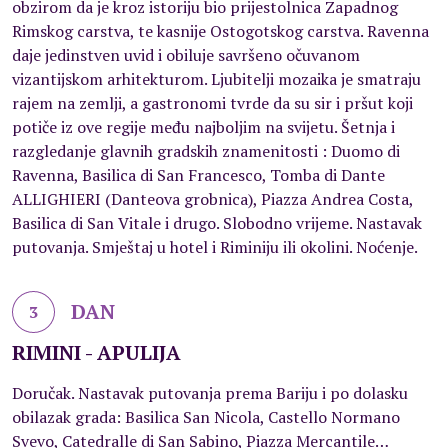
obzirom da je kroz istoriju bio prijestolnica Zapadnog
Rimskog carstva, te kasnije Ostogotskog carstva. Ravenna
daje jedinstven uvid i obiluje savršeno očuvanom
vizantijskom arhitekturom. Ljubitelji mozaika je smatraju
rajem na zemlji, a gastronomi tvrde da su sir i pršut koji
potiče iz ove regije među najboljim na svijetu. Šetnja i
razgledanje glavnih gradskih znamenitosti : Duomo di
Ravenna, Basilica di San Francesco, Tomba di Dante
ALLIGHIERI (Danteova grobnica), Piazza Andrea Costa,
Basilica di San Vitale i drugo. Slobodno vrijeme. Nastavak
putovanja. Smještaj u hotel i Riminiju ili okolini. Noćenje.
DAN
3
RIMINI - APULIJA
Doručak. Nastavak putovanja prema Bariju i po dolasku
obilazak grada: Basilica San Nicola, Castello Normano
Svevo, Catedralle di San Sabino, Piazza Mercantile…