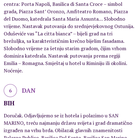
centra: Porta Napoli, Basilica di Santa Croce – simbol
grada, Piazza Sant’ Oronzo, Amfiteatro Romano, Piazza
del Duomo, katedrala Santa Maria Assunta… Slobodno
vrijeme. Nastavak putovanja do srednjevjekovnog Ostunija.
Oduševiće vas “La citta bianca” – bijeli grad na tri
brežuljka, sa karakterističnim krečno bijelim fasadama.
Slobodno vrijeme za šetnju starim gradom, čijim vrhom
dominira katedrala. Nastavak putovanja prema regiji
Emilia – Romagna. Smještaj u hotel u Riminiju ili okolini.
Noćenje.
DAN
6
BIH
Doručak. Odjavljujemo se iz hotela i polazimo u SAN
MARINO, treću najmanju državu svijeta i grad dramatično
izgrađen na vrhu brda. Obilazak glavnih znamenitosti
Palazzo Publico, Basilica Del Santo, Basilica San Marino,