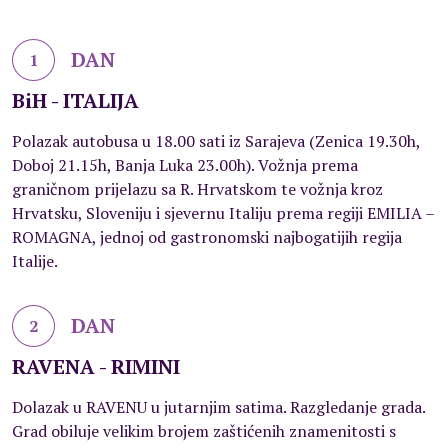
DAN
1
BiH - ITALIJA
Polazak autobusa u 18.00 sati iz Sarajeva (Zenica 19.30h,
Doboj 21.15h, Banja Luka 23.00h). Vožnja prema
graničnom prijelazu sa R. Hrvatskom te vožnja kroz
Hrvatsku, Sloveniju i sjevernu Italiju prema regiji EMILIA –
ROMAGNA, jednoj od gastronomski najbogatijih regija
Italije.
DAN
2
RAVENA - RIMINI
Dolazak u RAVENU u jutarnjim satima. Razgledanje grada.
Grad obiluje velikim brojem zaštićenih znamenitosti s